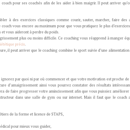
oach pour ses coachés afin de les aider à bien maigrir. Il peut arriver qu’o
mbler à des exercices classiques comme courir, sauter, marcher, faire des
re coach vous encore au maximum pour que vous pratiquez le plus d’exercice
s et vous aideront à perdre du poids.
igrissement plus ou moins difficile. Ce coaching vous réapprend à manger équ
iététique précis
.
ure, il peut arriver que le coaching combine le sport suivie d’une alimentation
 ignorez par quoi ni par où commencer et que votre motivation est proche de
cure d’amaigrissement ainsi vous pourrez constater des résultats intéressan
ntera de faire progresser votre amincissement afin que vous puissiez améliorer
tructeur dans une salle de gym ou sur internet. Mais il faut que le coach a
tiers de la forme et licence de STAPS,
médical pour mieux vous guider,