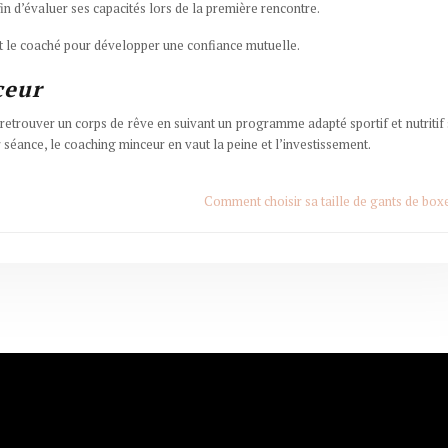
fin d’évaluer ses capacités lors de la première rencontre.
et le coaché pour développer une confiance mutuelle.
ceur
 retrouver un corps de rêve en suivant un programme adapté sportif et nutritif
 séance, le coaching minceur en vaut la peine et l’investissement.
Comment choisir sa taille de gants de box