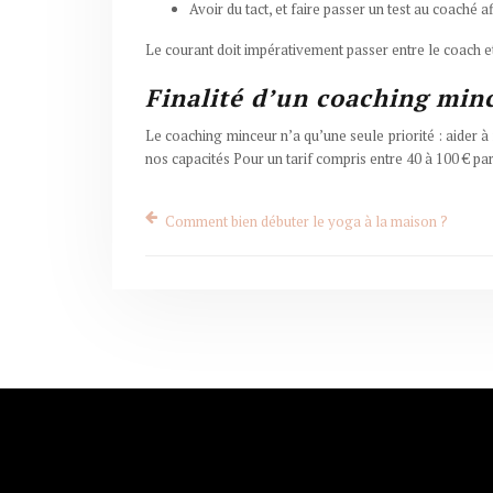
Avoir du tact, et faire passer un test au coaché a
Le courant doit impérativement passer entre le coach 
Finalité d’un coaching min
Le coaching minceur n’a qu’une seule priorité : aider à
nos capacités Pour un tarif compris entre 40 à 100 € par
Comment bien débuter le yoga à la maison ?