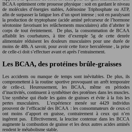
BCAA optimisent cette prouesse physique : soit en gardant le niveau
de molécules d’énergies stables, Adénosine Triphosphate ou ATP,
afin de surpasser la fatigue lors d’un sport intense ; soit en paralysant
la production de tryptophane (acide aminé précurseur de l’hormone
sérotonine favorisant les relâchements musculaires) afin d’abriter le
corps de tout éreintement. De plus, la consommation de BCAA
affaiblit les courbatures, à titre d’exemple 5g de cette denrée
alimentaire réduisent les douleurs musculaires pour une durée de
moins de 48h. A savoir, pour avoir cette force herculéenne , la prise
de celle-ci doit s’effectuer avant et après l’entrainement.
Les BCAA, des protéines brûle-graisses
Les accidents ou manque de temps sont inévitables. De plus, ils
compromettent à la routine sportive provoquant un arrêt temporaire
de celle-ci. Heureusement, les BCAA, même en périodes
d’inactivités, continuent à synthétiser des protéines dans les muscles.
Une synthèse qui élude les gains de graisses et évite à la fois les
pertes musculaires. L’expérience menée sur 4429 individus
prouvent de l’efficacité des BCAA : les consommateurs de ceux-ci
ont moins d’apport en graisse, contrairement à ceux qui n’en
ingèrent pas. Effectivement, la leucine contenue dans les BCCA
augmente la combustion de graisse et les deux autres acides aminés
rendent le métabolisme stable.