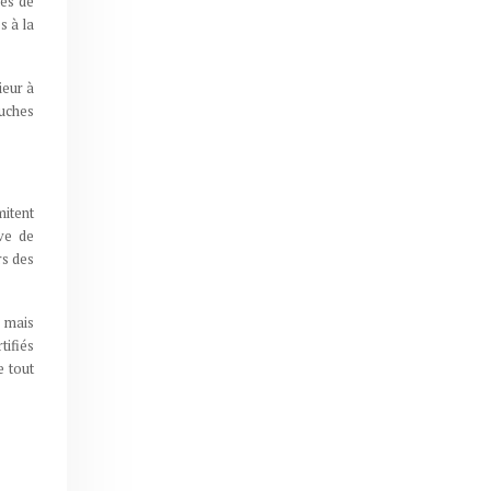
mes de
s à la
ieur à
ouches
mitent
ive de
rs des
s mais
tifiés
e tout