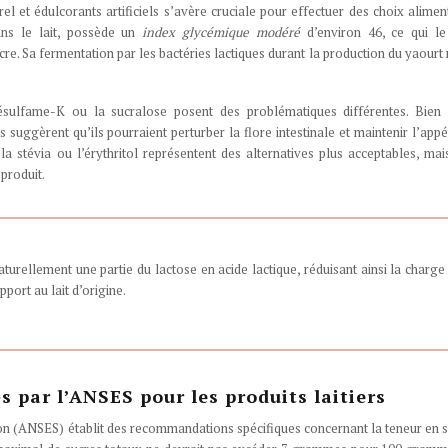
l et édulcorants artificiels s’avère cruciale pour effectuer des choix alimen
ans le lait, possède un
index glycémique modéré
d’environ 46, ce qui l
e. Sa fermentation par les bactéries lactiques durant la production du yaourt 
césulfame-K ou la sucralose posent des problématiques différentes. Bien q
 suggèrent qu’ils pourraient perturber la flore intestinale et maintenir l’app
 stévia ou l’érythritol représentent des alternatives plus acceptables, mai
produit.
turellement une partie du lactose en acide lactique, réduisant ainsi la charge
port au lait d’origine.
par l’ANSES pour les produits laitiers
tion (ANSES) établit des recommandations spécifiques concernant la teneur en 