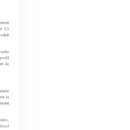
rement
on 3,5
roduit
vache
profil
urt de
mentée
ent la
uisant
ides,
alcool