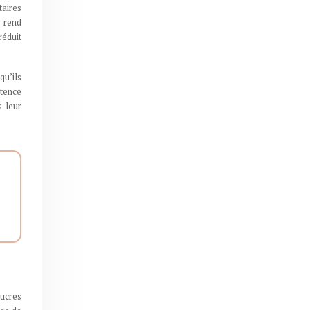
taires
e rend
réduit
u’ils
étence
s leur
sucres