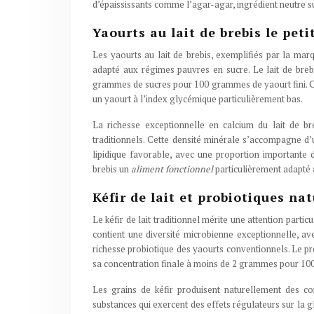
d’épaississants comme l’agar-agar, ingrédient neutre s
Yaourts au lait de brebis le pet
Les yaourts au lait de brebis, exemplifiés par la marqu
adapté aux régimes pauvres en sucre. Le lait de breb
grammes de sucres pour 100 grammes de yaourt fini. Cet
un yaourt à l’index glycémique particulièrement bas.
La richesse exceptionnelle en calcium du lait de 
traditionnels. Cette densité minérale s’accompagne d
lipidique favorable, avec une proportion importante 
brebis un
aliment fonctionnel
particulièrement adapté
Kéfir de lait et probiotiques na
Le kéfir de lait traditionnel mérite une attention part
contient une diversité microbienne exceptionnelle, av
richesse probiotique des yaourts conventionnels. Le pr
sa concentration finale à moins de 2 grammes pour 1
Les grains de kéfir produisent naturellement des c
substances qui exercent des effets régulateurs sur la 