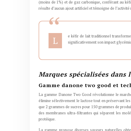
(moins de 1%) et de gaz carbonique, conférant au kéfir
résulte d’aucun ajout artificiel et témoigne de l’activ
e kéfir de lait traditionnel transfor
L
significativement son impact glycémiqu
Marques spécialisées dans l
Gamme danone two good et techn
La gamme Danone Two Good révolutionne le marché de
élimine sélectivement le lactose tout en préservant les
que 2 grammes de sucres pour 150 grammes de produit, s
des membranes ultra-filtrantes qui séparent les molécu
protéique.
La gamme propose diverses saveurs naturelles obtenu