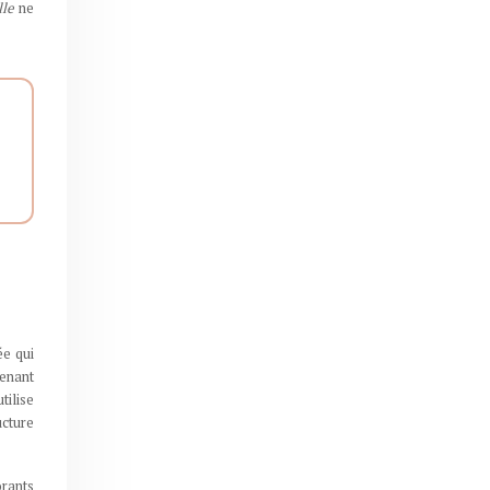
lle
ne
e qui
tenant
tilise
ucture
orants