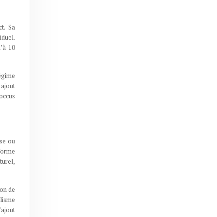
t. Sa
iduel.
u’à 10
régime
 ajout
coccus
ose ou
forme
turel,
ion de
olisme
’ajout