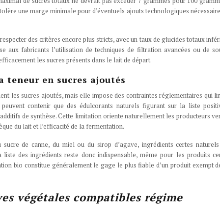
uil maximal de sucres totaux ne devrait pas excéder 7 grammes pour 100 gram
et tolère une marge minimale pour d’éventuels ajouts technologiques nécessaire
respecter des critères encore plus stricts, avec un taux de glucides totaux infér
ux fabricants l’utilisation de techniques de filtration avancées ou de s
fficacement les sucres présents dans le lait de départ.
la teneur en sucres ajoutés
ent les sucres ajoutés, mais elle impose des contraintes réglementaires qui li
e peuvent contenir que des édulcorants naturels figurant sur la liste posit
s additifs de synthèse. Cette limitation oriente naturellement les producteurs ve
èque du lait et l’efficacité de la fermentation.
 sucre de canne, du miel ou du sirop d’agave, ingrédients certes naturel
 liste des ingrédients reste donc indispensable, même pour les produits cer
cation bio constitue généralement le gage le plus fiable d’un produit exempt d
ves végétales compatibles régime