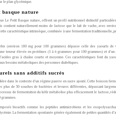
ur le plan glycémique.
it basque nature
e Le Petit Basque nature, offrent un profil nutritionnel distinctif particuliè
is contient naturellement moins de lactose que le lait de vache, avec envir
te caractéristique intrinsèque, combinée à une fermentation traditionnelle, p
brebis (environ 180 mg pour 100 grammes) dépasse celle des yaourts de 
’une teneur élevée en protéines (5 à 6 grammes pour 100 grammes) et d’un 
d’acides gras à chaîne courte et moyenne. Ces caractéristiques font du yao
 aux besoins métaboliques des personnes diabétiques.
turels sans additifs sucrés
iculière dans le contexte d’un régime pauvre en sucre ajouté. Cette boisson fer
ec plus de 30 souches de bactéries et levures différentes, dépassant largem
ocessus de fermentation du kéfir métabolise plus efficacement le lactose, réd
00 grammes.
omposés bioactifs comme les peptides antimicrobiens et les exopolysacchar
glycémie. La fermentation spontanée génère également de petites quantités d’