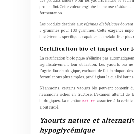
des produits laitiers. Pour les yaourts nature, le se
produit fini. Cette valeur englobe le lactose résiduel 
fermentation.
Les produits destinés aux
régimes diabétiques
doivent 
5 grammes pour 100 grammes. Cette exigence impose a
bactériennes spécifiques capables de métaboliser plus e
Certification bio et impact sur 
La certification biologique n’élimine pas automatiquem
significativement leur utilisation. Les yaourts bio n
l’agriculture biologique, excluant de fait la plupart de
formulations plus simples, privilégiant la qualité intrins
Néanmoins, certains yaourts bio peuvent contenir du
néanmoins riches en fructose. L’examen attentif de la
biologiques. La mention
associée à la certifi
nature
ajout sucré.
Yaourts nature et alternati
hypoglycémique