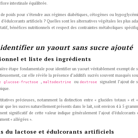
lore intestinale équilibrée.
 de poids pour s’étendre aux régimes diabétiques, cétogènes ou hypoglycém
’édulcorants artificiels ? Quelles sont les alternatives végétales les plus ad
statif, bénéfices nutritionnels et respect des contraintes métaboliques spécifi
 identifier un yaourt sans sucre ajouté
onnel et liste des ingrédients
emière étape fondamentale pour identifier un yaourt véritablement exempt de 
utieusement, car elle révèle la présence d’additifs sucrés souvent masqués so
,
ou
signalent l’ajout de 
e glucose-fructose
maltodextrine
dextrose
mique.
titatives précieuses, notamment la distinction entre « glucides totaux » et 
nir que les sucres naturellement présents dans le lait, soit environ 4 à 5 gram
t significatif de cette valeur indique généralement l’ajout d’édulcorants
ment « allégées ».
s du lactose et édulcorants artificiels