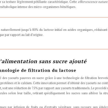
 sa texture légèrement pétillante caractéristique. Cette
effervescence nature
ité métabolique intense des micro-organismes bénéfiques.
me naturellement jusqu’à 80% du lactose initial en acides organiques, réduisant
e par rapport au lait d’origine.
’alimentation sans sucre ajouté
ologie de filtration du lactose
s yaourts pauvres en sucre grâce à une technologie de filtration breveté
 protéines et le calcium. Cette innovation permet d’obtenir des yaourts ne con
oit une réduction de 75% par rapport aux yaourts traditionnels. Le procédé u
les selon leur taille, retirant spécifiquement les sucres sans altérer la str
es par infusion de fruits ou d’extraits végétaux, sans recours aux édulc