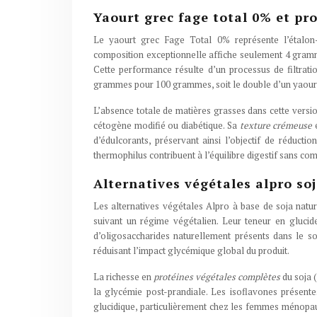
Yaourt grec fage total 0% et pro
Le yaourt grec Fage Total 0% représente l’étalon-
composition exceptionnelle affiche seulement 4 gram
Cette performance résulte d’un processus de filtratio
grammes pour 100 grammes, soit le double d’un yaourt 
L’absence totale de matières grasses dans cette versi
cétogène modifié ou diabétique. Sa
texture crémeuse
d’édulcorants, préservant ainsi l’objectif de réducti
thermophilus contribuent à l’équilibre digestif sans co
Alternatives végétales alpro so
Les alternatives végétales Alpro à base de soja natur
suivant un régime végétalien. Leur teneur en gluci
d’oligosaccharides naturellement présents dans le so
réduisant l’impact glycémique global du produit.
La richesse en
protéines végétales complètes
du soja 
la glycémie post-prandiale. Les isoflavones présent
glucidique, particulièrement chez les femmes ménopausé