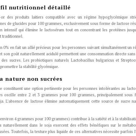
fil nutritionnel détaillé
or des produits laitiers compatible avec un régime hypoglycémique stric
mes de glucides pour 100 grammes, exclusivement sous forme de lactose rés
n intensif qui élimine le lactosérum tout en concentrant les protéines jusq
traditionnel.
on 0% en fait un allié précieux pour les personnes suivant simultanément un 
et son goût naturellement acidulé permettent une consommation directe sans
on des sucres. Les probiotiques naturels Lactobacillus bulgaricus et Strepto
mpromettre la stabilité glycémique.
ja nature non sucrées
e constituent une option pertinente pour les personnes intolérantes au lact
des oscille entre 2 et 3 grammes pour 100 grammes, principalement sous 
ja. L’absence de lactose élimine automatiquement cette source de sucre na
(environ 4 grammes pour 100 grammes) contribue à la satiété et à la stabilisat
es naturellement dans le soja exercent des effets bénéfiques sur le métab
es. Toutefois, la texture plus liquide de ces alternatives nécessite parfois l