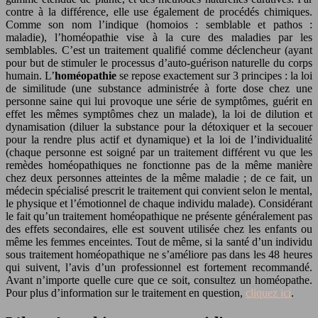
contre à la différence, elle use également de procédés chimiques.
Comme son nom l’indique (homoios : semblable et pathos :
maladie), l’homéopathie vise à la cure des maladies par les
semblables. C’est un traitement qualifié comme déclencheur (ayant
pour but de stimuler le processus d’auto-guérison naturelle du corps
humain. L’
homéopathie
se repose exactement sur 3 principes : la loi
de similitude (une substance administrée à forte dose chez une
personne saine qui lui provoque une série de symptômes, guérit en
effet les mêmes symptômes chez un malade), la loi de dilution et
dynamisation (diluer la substance pour la détoxiquer et la secouer
pour la rendre plus actif et dynamique) et la loi de l’individualité
(chaque personne est soigné par un traitement différent vu que les
remèdes homéopathiques ne fonctionne pas de la même manière
chez deux personnes atteintes de la même maladie ; de ce fait, un
médecin spécialisé prescrit le traitement qui convient selon le mental,
le physique et l’émotionnel de chaque individu malade). Considérant
le fait qu’un traitement homéopathique ne présente généralement pas
des effets secondaires, elle est souvent utilisée chez les enfants ou
même les femmes enceintes. Tout de même, si la santé d’un individu
sous traitement homéopathique ne s’améliore pas dans les 48 heures
qui suivent, l’avis d’un professionnel est fortement recommandé.
Avant n’importe quelle cure que ce soit, consultez un homéopathe.
Pour plus d’information sur le traitement en question,
cliquez ici
.