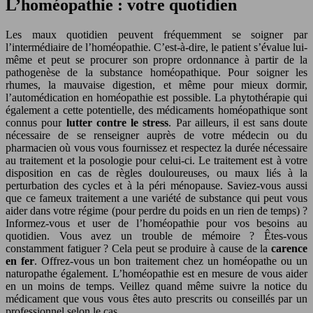
L’homéopathie : votre quotidien
Les maux quotidien peuvent fréquemment se soigner par
l’intermédiaire de l’homéopathie. C’est-à-dire, le patient s’évalue lui-
même et peut se procurer son propre ordonnance à partir de la
pathogenèse de la substance homéopathique. Pour soigner les
rhumes, la mauvaise digestion, et même pour mieux dormir,
l’automédication en homéopathie est possible. La phytothérapie qui
également a cette potentielle, des médicaments homéopathique sont
connus pour
lutter contre le stress
. Par ailleurs, il est sans doute
nécessaire de se renseigner auprès de votre médecin ou du
pharmacien où vous vous fournissez et respectez la durée nécessaire
au traitement et la posologie pour celui-ci. Le traitement est à votre
disposition en cas de règles douloureuses, ou maux liés à la
perturbation des cycles et à la péri ménopause. Saviez-vous aussi
que ce fameux traitement a une variété de substance qui peut vous
aider dans votre régime (pour perdre du poids en un rien de temps) ?
Informez-vous et user de l’homéopathie pour vos besoins au
quotidien. Vous avez un trouble de mémoire ? Êtes-vous
constamment fatiguer ? Cela peut se produire à cause de la
carence
en fer
. Offrez-vous un bon traitement chez un homéopathe ou un
naturopathe également. L’homéopathie est en mesure de vous aider
en un moins de temps. Veillez quand même suivre la notice du
médicament que vous vous êtes auto prescrits ou conseillés par un
professionnel selon le cas.