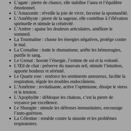
L’agate : pierre de chance, elle stabilise l’aura et l’équilibre
émotionnel.
L’Amazonite : réveille la joie de vivre, favorise la spontanéité.
L’Améthyste : pierre de la sagesse, elle contribue à l’élévation
spirituelle et stimule la créativité.
L’Ambre : apaise les douleurs articulaires, améliore le
sommeil.
La Tourmaline : chasse les énergies négatives, protège contre
le mal.
La Cornaline : traite le rhumatisme, arrête les hémorragies,
purifie le sang.
Le Grenat : booste l’énergie, l’estime de soi et la volonté.
L’Œil de chat : préserve du mauvais œil, stimule l’intuition,
apporte bonheur et sérénité.
Le Quartz rose : renforce les sentiments amoureux, facilite la
respiration, régule les troubles endocrâniens.
L’Amétrine : revitalisante, active l’optimisme, dissipe le stress
et la tension.
L’Apophylite : débloque les chakras, c’est la pierre de
voyance par excellence.
Le Shungite : stimule les défenses immunitaires, encourage
l’auto-guérison.
La Célestine : remède contre la sinusite et les problèmes
respiratoires.